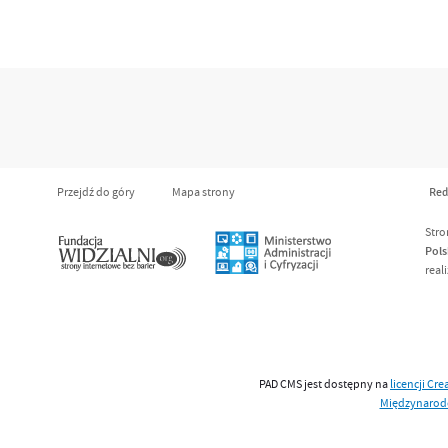
Przejdź do góry
Mapa strony
Red
Stro
Pols
real
PAD CMS jest dostępny na
licencji
Cre
Międzynaro