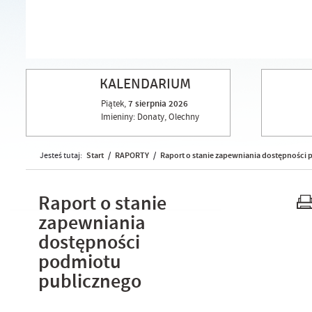
Szkoła Podstawowa nr 1 im. Marii Curie- S
KALENDARIUM
Piątek,
7
sierpnia
2026
Imieniny: Donaty, Olechny
Start
RAPORTY
Raport o stanie zapewniania dostępności
Jesteś tutaj:
/
/
Raport o stanie
zapewniania
dostępności
podmiotu
publicznego